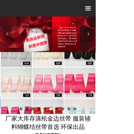
끀
넳
넲
厂家大库存涤纶金边丝带 服装辅
料蝴蝶结丝带首选 环保出品